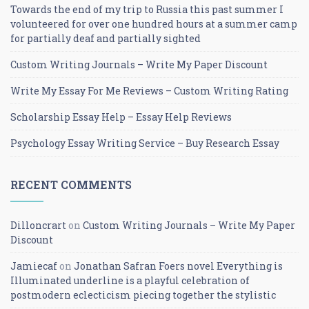
Towards the end of my trip to Russia this past summer I
volunteered for over one hundred hours at a summer camp
for partially deaf and partially sighted
Custom Writing Journals – Write My Paper Discount
Write My Essay For Me Reviews – Custom Writing Rating
Scholarship Essay Help – Essay Help Reviews
Psychology Essay Writing Service – Buy Research Essay
RECENT COMMENTS
Dilloncrart
on
Custom Writing Journals – Write My Paper
Discount
Jamiecaf
on
Jonathan Safran Foers novel Everything is
Illuminated underline is a playful celebration of
postmodern eclecticism piecing together the stylistic