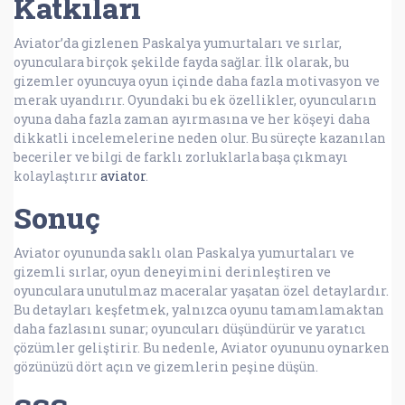
Katkıları
Aviator’da gizlenen Paskalya yumurtaları ve sırlar,
oyunculara birçok şekilde fayda sağlar. İlk olarak, bu
gizemler oyuncuya oyun içinde daha fazla motivasyon ve
merak uyandırır. Oyundaki bu ek özellikler, oyuncuların
oyuna daha fazla zaman ayırmasına ve her köşeyi daha
dikkatli incelemelerine neden olur. Bu süreçte kazanılan
beceriler ve bilgi de farklı zorluklarla başa çıkmayı
kolaylaştırır
aviator
.
Sonuç
Aviator oyununda saklı olan Paskalya yumurtaları ve
gizemli sırlar, oyun deneyimini derinleştiren ve
oyunculara unutulmaz maceralar yaşatan özel detaylardır.
Bu detayları keşfetmek, yalnızca oyunu tamamlamaktan
daha fazlasını sunar; oyuncuları düşündürür ve yaratıcı
çözümler geliştirir. Bu nedenle, Aviator oyununu oynarken
gözünüzü dört açın ve gizemlerin peşine düşün.