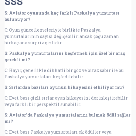
SSS
S: Aviator oyununda kaç farklı Paskalya yumurtası
bulunuyor?
C: Oyun güncellemeleriyle birlikte Paskalya
yumurtalarının sayısı değişebilir; ancak çoğu zaman
birkaç ana sürpriz gizlidir.
S: Paskalya yumurtalarını keşfetmek için özel bir araç
gerekli mi?
C: Hayır, genellikle dikkatli bir göz ve biraz sabır ile bu
Paskalya yumurtaları keşfedilebilir.
S: Sırlardan bazıları oyunun hikayesini etkiliyor mu?
C: Evet, bazı gizli sırlar oyun hikayesini derinleştirebilir
veya farklı bir perspektif sunabilir.
S: Aviator’da Paskalya yumurtalarını bulmak ödül sağlar
mı?
C: Evet, bazı Paskalya yumurtaları ek ödüller veya