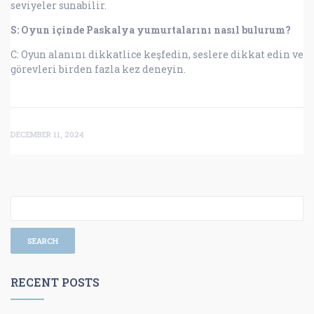
seviyeler sunabilir.
S: Oyun içinde Paskalya yumurtalarını nasıl bulurum?
C: Oyun alanını dikkatlice keşfedin, seslere dikkat edin ve
görevleri birden fazla kez deneyin.
DECEMBER 11, 2024
RECENT POSTS