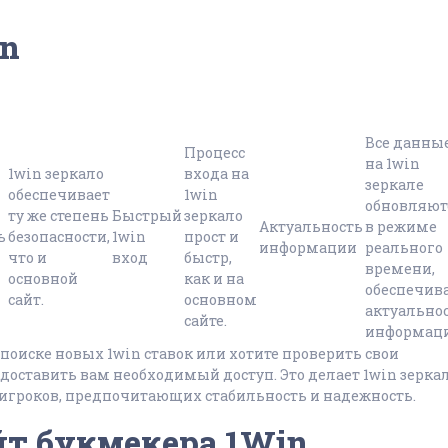
in
Все данны
Процесс
на 1win
1win зеркало
входа на
зеркале
обеспечивает
1win
обновляют
ту же степень
Быстрый
зеркало
Актуальность
в режиме
ь
безопасности,
1win
прост и
информации
реального
что и
вход
быстр,
времени,
основной
как и на
обеспечив
сайт.
основном
актуально
сайте.
информаци
 поиске новых 1win ставок или хотите проверить свои
едоставить вам необходимый доступ. Это делает 1win зерка
гроков, предпочитающих стабильность и надежность.
т букмекера 1Win