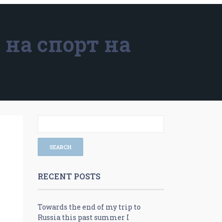
 на спорт на
RECENT POSTS
Towards the end of my trip to
Russia this past summer I