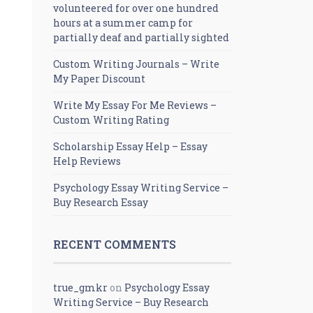
volunteered for over one hundred
hours at a summer camp for
partially deaf and partially sighted
Custom Writing Journals – Write
My Paper Discount
Write My Essay For Me Reviews –
Custom Writing Rating
Scholarship Essay Help – Essay
Help Reviews
Psychology Essay Writing Service –
Buy Research Essay
RECENT COMMENTS
true_gmkr
on
Psychology Essay
Writing Service – Buy Research