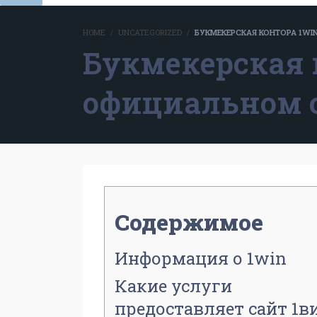
HOME
UNCATEGORIZED
БУКМЕКЕРСКАЯ КОНТОРА 1WI
Букмекерская к
официальном с
Содержимое
Информация о 1win
Какие услуги
предоставляет сайт 1в