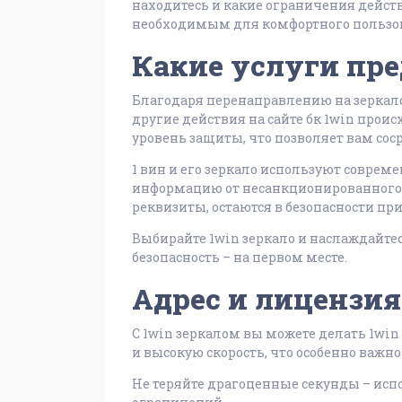
находитесь и какие ограничения действ
необходимым для комфортного пользов
Какие услуги пре
Благодаря перенаправлению на зеркало 
другие действия на сайте бк 1win проис
уровень защиты, что позволяет вам соср
1 вин и его зеркало используют совре
информацию от несанкционированного д
реквизиты, остаются в безопасности пр
Выбирайте 1win зеркало и наслаждайтес
безопасность – на первом месте.
Адрес и лицензия
С 1win зеркалом вы можете делать 1win 
и высокую скорость, что особенно важно 
Не теряйте драгоценные секунды – испол