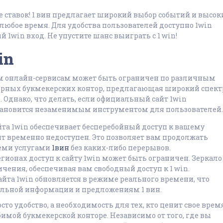
 ставок! 1 вин предлагает широкий выбор событий и высок
любое время. Для удобства пользователей доступно 1win
1win вход. Не упустите шанс выиграть с 1 win!
in
м онлайн-сервисам может быть ограничен по различным
лярных букмекерских контор, предлагающая широкий спект
о. Однако, что делать, если официальный сайт 1win
становится незаменимым инструментом для пользователей.
йта 1win обеспечивает бесперебойный доступ к вашему
йт временно недоступен. Это позволяет вам продолжать
семи услугами
1вин
без каких-либо перерывов.
егионах доступ к сайту 1win может быть ограничен. Зеркало
ичения, обеспечивая вам свободный доступ к 1 win.
йта 1win обновляется в режиме реального времени, что
уальной информации и предложениям 1 вин.
сто удобство, а необходимость для тех, кто ценит свое врем
имой букмекерской конторе. Независимо от того, где вы