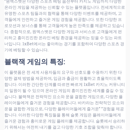
“원엑스벳은 다양한 스포츠 베팅 옵션부터 카지노 게임까지 다양한
온라인 게임을 제공하는 신뢰할 수 있는 플랫폼입니다. 전세계적으로
유명한 스포츠 팀들과의 협력을 통해 다양한 이벤트를 제공하며, 고
객들에게 안전하고 즐거운 게임 경험을 제공합니다. 또한 다양한 프
로모션과 보너스를 통해 고객들에게 높은 만족도를 제공하고 있습니
다. 종합적으로, 원엑스벳은 다양한 게임과 서비스로 고객들에게 편
리하고 흥미진진한 온라인 베팅 환경을 제공하는 믿을 수 있는 파트
너입니다. 1xBet에서는 좋아하는 경기를 포함하여 다양한 스포츠 경
기에 베팅할 수 있습니다.
블랙잭 게임의 특징:
이 플랫폼은 전 세계 사용자들의 요구와 선호도를 수용하기 위한 다
양한 결제 방법을 제공하여, 입금과 출금이 원활하고 효율적이도록
합니다. 이러한 간단한 단계를 따르면 빠르게 1xBet 카지노 커뮤니티
의 일원이 될 수 있으며 온라인 게임의 흥미진진한 세계를 즐길 수 있
습니다. 블랙잭은 전략적인 요소와 운을 결합한 게임으로, 다양한 플
레이어들에게 즐거운 경험을 제공합니다. 바카라는 전략적인 요소와
운을 결합한 게임으로, 다양한 플레이어들에게 즐거운” “경험을 제공
합니다. 이러한 다양한 특징들을 통해 슬롯 게임은 플레이어들에게
즐거운 경험과 흥미로운 게임 플레이를 제공합니다. 슬롯에서 승리하
기 위해서는 여전히 내기를 걸고 다양한 기호 조합을 맞춰야 합니다.