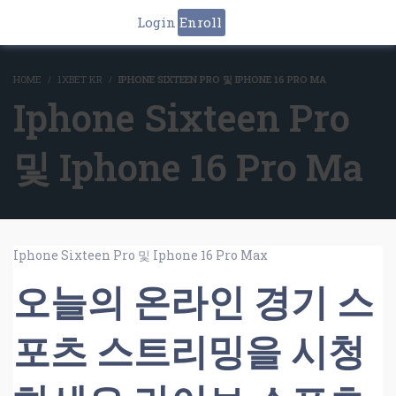
Login
Enroll
HOME
1XBET KR
IPHONE SIXTEEN PRO 및 IPHONE 16 PRO MA
Iphone Sixteen Pro
및 Iphone 16 Pro Ma
Iphone Sixteen Pro 및 Iphone 16 Pro Max
오늘의 온라인 경기 스
포츠 스트리밍을 시청