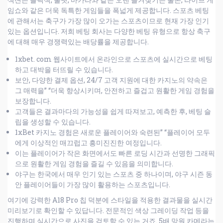
임쇼와 같은 더욱 독특한 게임들을 폭넓게 제공합니다. 스포츠 베팅
에 관해서는 축구가 가장 많이 오가는 스포츠이므로 현재 가장 인기
있는 옵션입니다. 저희 베팅 회사는 다양한 베팅 유형으로 항상 축구
에 대해 매우 경쟁력있는 배당률을 제공합니다.
1xbet. com 웹사이트에서 온라인으로 스포츠에 실시간으로 베팅
하고 대박을 터뜨릴 수 있습니다.
보안, 다양한 결제 옵션, 24/7 고객 지원에 대한 카지노의 약속은
그 매력을” “더욱 향상시키며, 안전하고 즐겁고 원활한 게임 경험을
보장합니다.
고객들은 결과마다의 가능성을 쉽게 따져보고, 예측한 후, 베팅 슬
립을 생성할 수 있습니다.
1xBet 카지노 경험은 새로운 플레이어와 숙련된” “플레이어 모두
에게 이상적인 매끄럽고 흥미진진한 여정입니다.
이는 플레이어가 작은 화면에서도 빠른 로딩 시간과 선명한 그래픽
으로 원활한 게임 경험을 즐길 수 있음을 의미합니다.
야구는 한국에서 매우 인기 있는 스포츠 중 하나이며, 야구 시즌 동
안 플레이어들이 가장 많이 활용하는 스포츠입니다.
여기에 강력한 A18 Pro 칩 덕분에 스타일을 적용한 결과물을 실시간
미리보기로 확인할 수 있답니다. 전문적인 색상 그레이딩 작업 등을
진행하며 실시간으로 사진을 검토할 수 있는 거죠. 5배 망원 카메라는