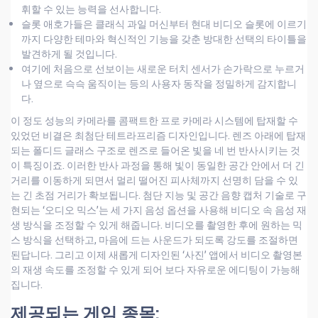
휘할 수 있는 능력을 선사합니다.
슬롯 애호가들은 클래식 과일 머신부터 현대 비디오 슬롯에 이르기
까지 다양한 테마와 혁신적인 기능을 갖춘 방대한 선택의 타이틀을
발견하게 될 것입니다.
여기에 처음으로 선보이는 새로운 터치 센서가 손가락으로 누르거
나 옆으로 슥슥 움직이는 등의 사용자 동작을 정밀하게 감지합니
다.
이 정도 성능의 카메라를 콤팩트한 프로 카메라 시스템에 탑재할 수
있었던 비결은 최첨단 테트라프리즘 디자인입니다. 렌즈 아래에 탑재
되는 폴디드 글래스 구조로 렌즈로 들어온 빛을 네 번 반사시키는 것
이 특징이죠. 이러한 반사 과정을 통해 빛이 동일한 공간 안에서 더 긴
거리를 이동하게 되면서 멀리 떨어진 피사체까지 선명히 담을 수 있
는 긴 초점 거리가 확보됩니다. 첨단 지능 및 공간 음향 캡처 기술로 구
현되는 ‘오디오 믹스’는 세 가지 음성 옵션을 사용해 비디오 속 음성 재
생 방식을 조정할 수 있게 해줍니다. 비디오를 촬영한 후에 원하는 믹
스 방식을 선택하고, 마음에 드는 사운드가 되도록 강도를 조절하면
된답니다. 그리고 이제 새롭게 디자인된 ‘사진’ 앱에서 비디오 촬영본
의 재생 속도를 조정할 수 있게 되어 보다 자유로운 에디팅이 가능해
집니다.
제공되는 게임 종목: