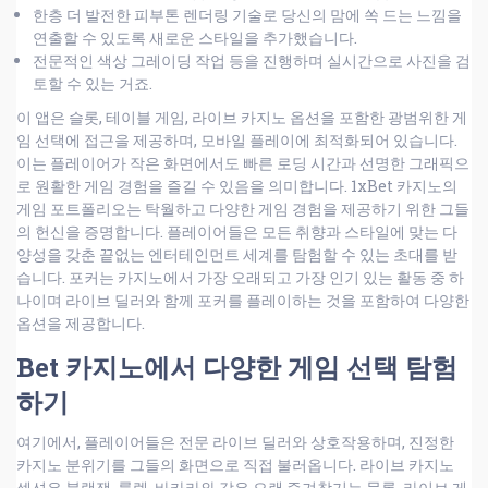
한층 더 발전한 피부톤 렌더링 기술로 당신의 맘에 쏙 드는 느낌을
연출할 수 있도록 새로운 스타일을 추가했습니다.
전문적인 색상 그레이딩 작업 등을 진행하며 실시간으로 사진을 검
토할 수 있는 거죠.
이 앱은 슬롯, 테이블 게임, 라이브 카지노 옵션을 포함한 광범위한 게
임 선택에 접근을 제공하며, 모바일 플레이에 최적화되어 있습니다.
이는 플레이어가 작은 화면에서도 빠른 로딩 시간과 선명한 그래픽으
로 원활한 게임 경험을 즐길 수 있음을 의미합니다. 1xBet 카지노의
게임 포트폴리오는 탁월하고 다양한 게임 경험을 제공하기 위한 그들
의 헌신을 증명합니다. 플레이어들은 모든 취향과 스타일에 맞는 다
양성을 갖춘 끝없는 엔터테인먼트 세계를 탐험할 수 있는 초대를 받
습니다. 포커는 카지노에서 가장 오래되고 가장 인기 있는 활동 중 하
나이며 라이브 딜러와 함께 포커를 플레이하는 것을 포함하여 다양한
옵션을 제공합니다.
Bet 카지노에서 다양한 게임 선택 탐험
하기
여기에서, 플레이어들은 전문 라이브 딜러와 상호작용하며, 진정한
카지노 분위기를 그들의 화면으로 직접 불러옵니다. 라이브 카지노
섹션은 블랙잭, 룰렛, 바카라와 같은 오랜 즐겨찾기는 물론, 라이브 게