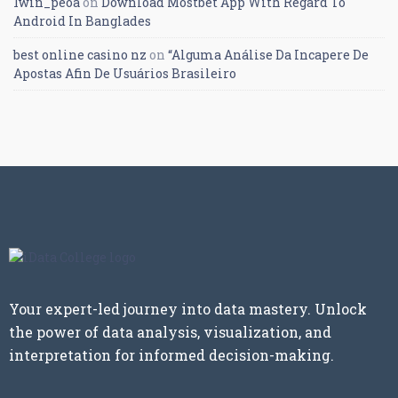
1win_peoa
on
Download Mostbet App With Regard To
Android In Banglades
best online casino nz
on
“Alguma Análise Da Incapere De
Apostas Afin De Usuários Brasileiro
Your expert-led journey into data mastery. Unlock
the power of data analysis, visualization, and
interpretation for informed decision-making.