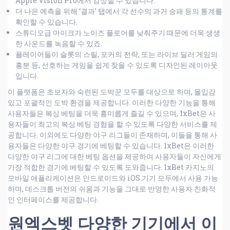
Apple Vision Pro에서 감상할 수 있습니다.
더 나은 예측을 위해 ‘결과’ 탭에서 각 선수의 과거 승패 등의 통계를
확인할 수 있습니다.
스튜디오급 마이크가 노이즈 플로어를 낮춰주기 때문에 더욱 생생
한 사운드를 녹음할 수 있죠.
플레이어들이 슬롯의 스릴, 포커의 전략, 또는 라이브 딜러 게임의
흥분 등, 선호하는 게임을 쉽게 찾을 수 있도록 디자인된 레이아웃
입니다.
이 플랫폼은 초보자와 숙련된 도박꾼 모두를 대상으로 하며, 몰입감
있고 포괄적인 도박 환경을 제공합니다. 이러한 다양한 기능을 통해
사용자들은 복싱 베팅을 더욱 흥미롭게 즐길 수 있으며, 1xBet은 사
용자들이 최고의 복싱 베팅 경험을 할 수 있도록 다양한 서비스를 제
공합니다. 이외에도 다양한 야구 리그들이 존재하며, 이들을 통해 사
용자들은 다양한 야구 경기에 베팅할 수 있습니다. 1xBet은 이러한
다양한 야구 리그에 대한 베팅 옵션을 제공하여 사용자들이 자신에게
가장 적합한 경기에 베팅할 수 있도록 도와줍니다. 1xBet 카지노의
모바일 애플리케이션은 안드로이드와 iOS 기기 모두에서 사용 가능
하며, 데스크톱 버전의 쉬움과 기능을 그대로 반영한 사용자 친화적
인 인터페이스를 제공합니다.
원엑스벳 다양한 기기에서 이