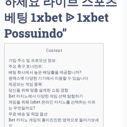
하세요 라이브 스포츠
베팅 1xbet ᐉ 1xbet
Possuindo”
Content
가입 주소 및 프로모션 정보:
주요 축구 토너먼트:
베팅 회사에서 높은 배당률을 제공합니까?
원엑스벳 다양한 기기에서 이용할 수 있습니다
제공되는 게임 종목:
당신을 위해 맞춤 설계된 쇼핑 경험
Bet 카지노에서 다양한 게임 선택 탐험하기
게임을 위해 1xbet 온라인 카지노를 선택하는 이유
는 무엇일까요?
무료 배송 및 픽업 옵션
Bet 카지노 게임의 흥미진진한 영역으로 들어가보세
요