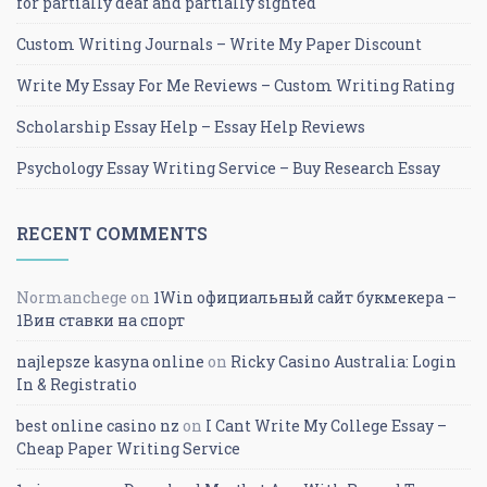
for partially deaf and partially sighted
Custom Writing Journals – Write My Paper Discount
Write My Essay For Me Reviews – Custom Writing Rating
Scholarship Essay Help – Essay Help Reviews
Psychology Essay Writing Service – Buy Research Essay
RECENT COMMENTS
Normanchege
on
1Win официальный сайт букмекера –
1Вин ставки на спорт
najlepsze kasyna online
on
Ricky Casino Australia: Login
In & Registratio
best online casino nz
on
I Cant Write My College Essay –
Cheap Paper Writing Service