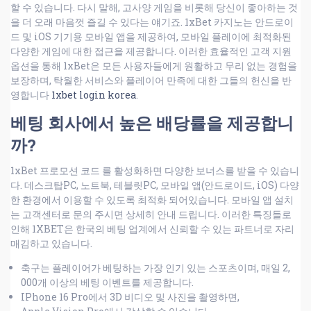
할 수 있습니다. 다시 말해, 고사양 게임을 비롯해 당신이 좋아하는 것
을 더 오래 마음껏 즐길 수 있다는 얘기죠. 1xBet 카지노는 안드로이
드 및 iOS 기기용 모바일 앱을 제공하여, 모바일 플레이에 최적화된
다양한 게임에 대한 접근을 제공합니다. 이러한 효율적인 고객 지원
옵션을 통해 1xBet은 모든 사용자들에게 원활하고 무리 없는 경험을
보장하며, 탁월한 서비스와 플레이어 만족에 대한 그들의 헌신을 반
영합니다
1xbet login korea
.
베팅 회사에서 높은 배당률을 제공합니
까?
1xBet 프로모션 코드 를 활성화하면 다양한 보너스를 받을 수 있습니
다. 데스크탑PC, 노트북, 테블릿PC, 모바일 앱(안드로이드, iOS) 다양
한 환경에서 이용할 수 있도록 최적화 되어있습니다. 모바일 앱 설치
는 고객센터로 문의 주시면 상세히 안내 드립니다. 이러한 특징들로
인해 1XBET은 한국의 베팅 업계에서 신뢰할 수 있는 파트너로 자리
매김하고 있습니다.
축구는 플레이어가 베팅하는 가장 인기 있는 스포츠이며, 매일 2,
000개 이상의 베팅 이벤트를 제공합니다.
IPhone 16 Pro에서 3D 비디오 및 사진을 촬영하면,