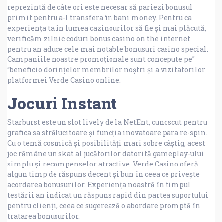
reprezintă de câte ori este necesar să pariezi bonusul
primit pentru a-l transfera în bani money. Pentru ca
experiența ta în lumea cazinourilor să fie și mai plăcută,
verificăm zilnic coduri bonus casino on the internet
pentru an aduce cele mai notable bonusuri casino special.
Campaniile noastre promoționale sunt concepute pe”
“beneficio dorințelor membrilor noștri și a vizitatorilor
platformei Verde Casino online.
Jocuri Instant
Starburst este un slot lively de la NetEnt, cunoscut pentru
grafica sa strălucitoare și funcția inovatoare para re-spin.
Cu o temă cosmică și posibilități mari sobre câștig, acest
joc rămâne un skat al jucătorilor datorită gameplay-ului
simplu și recompenselor atractive. Verde Casino oferă
algun timp de răspuns decent și bun în ceea ce privește
acordarea bonusurilor. Experiența noastră în timpul
testării an indicat un răspuns rapid din partea suportului
pentru clienți, ceea ce sugerează o abordare promptă în
tratarea bonusurilor.