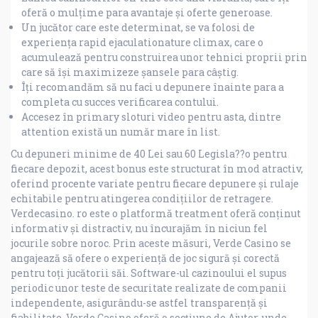
oferă o mulțime para avantaje și oferte generoase.
Un jucător care este determinat, se va folosi de
experiența rapid ejaculationature climax, care o
acumulează pentru construirea unor tehnici proprii prin
care să își maximizeze șansele para câștig.
Îți recomandăm să nu faci u depunere înainte para a
completa cu succes verificarea contului.
Accesez în primary sloturi video pentru asta, dintre
attention există un număr mare în list.
Cu depuneri minime de 40 Lei sau 60 Legisla??o pentru
fiecare depozit, acest bonus este structurat în mod atractiv,
oferind procente variate pentru fiecare depunere și rulaje
echitabile pentru atingerea condițiilor de retragere.
Verdecasino. ro este o platformă treatment oferă conținut
informativ și distractiv, nu încurajăm în niciun fel
jocurile sobre noroc. Prin aceste măsuri, Verde Casino se
angajează să ofere o experiență de joc sigură și corectă
pentru toți jucătorii săi. Software-ul cazinoului el supus
periodic unor teste de securitate realizate de companii
independente, asigurându-se astfel transparență și
fiabilitate. Verde Casino oferă o secțiune de Ajutor, unde