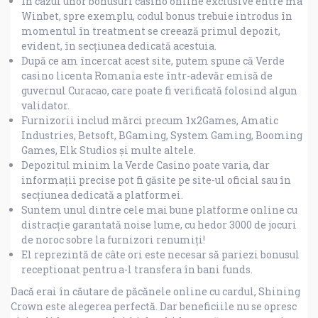
În cazul unor bonusuri casino online exclusive entre ma
Winbet, spre exemplu, codul bonus trebuie introdus în
momentul în treatment se creează primul depozit,
evident, în secțiunea dedicată acestuia.
După ce am încercat acest site, putem spune că Verde
casino licenta Romania este într-adevăr emisă de
guvernul Curacao, care poate fi verificată folosind algun
validator.
Furnizorii includ mărci precum 1x2Games, Amatic
Industries, Betsoft, BGaming, System Gaming, Booming
Games, Elk Studios și multe altele.
Depozitul minim la Verde Casino poate varia, dar
informații precise pot fi găsite pe site-ul oficial sau în
secțiunea dedicată a platformei.
Suntem unul dintre cele mai bune platforme online cu
distracție garantată noise lume, cu hedor 3000 de jocuri
de noroc sobre la furnizori renumiți!
El reprezintă de câte ori este necesar să pariezi bonusul
receptionat pentru a-l transfera în bani funds.
Dacă erai în căutare de păcănele online cu cardul, Shining
Crown este alegerea perfectă. Dar beneficiile nu se opresc