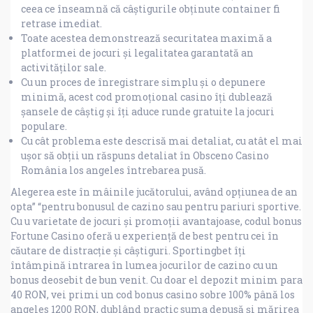
ceea ce înseamnă că câștigurile obținute container fi
retrase imediat.
Toate acestea demonstrează securitatea maximă a
platformei de jocuri și legalitatea garantată an
activităților sale.
Cu un proces de înregistrare simplu și o depunere
minimă, acest cod promoțional casino îți dublează
șansele de câștig și îți aduce runde gratuite la jocuri
populare.
Cu cât problema este descrisă mai detaliat, cu atât el mai
ușor să obții un răspuns detaliat în Obsceno Casino
România los angeles întrebarea pusă.
Alegerea este în mâinile jucătorului, având opțiunea de an
opta” “pentru bonusul de cazino sau pentru pariuri sportive.
Cu u varietate de jocuri și promoții avantajoase, codul bonus
Fortune Casino oferă u experiență de best pentru cei în
căutare de distracție și câștiguri. Sportingbet îți
întâmpină intrarea în lumea jocurilor de cazino cu un
bonus deosebit de bun venit. Cu doar el depozit minim para
40 RON, vei primi un cod bonus casino sobre 100% până los
angeles 1200 RON, dublând practic suma depusă și mărirea