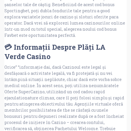
șanselor tale de câștig. Beneficiind de acest cod bonus
Sportingbet, poți dubla fondurile tale pentru a good
explora variatele jocuri de cazino și sloturi oferite para
operator. Dacă vrei să explorezi lumea cazinourilor online
într-un mod cu totul special, alegerea noului cod bonus
Favbet este oportunitatea perfectă.
💳 Informații Despre Plăți LA
Verde Casino
Orice” “informație dai, dacă Cazinoul este legal și
desfășoară o activitate legală, va fi protejată și nu vei
întâmpină situații neplăcute, chiar dacă este vorba sobre
mediul online. În acest sens, poți utiliza nenumăratele
Oferte SuperCazino, utilizând un cod cadou rapid
ejaculationature climax, care îl poți folosi simplu și rapid
pentru atingerea obiectivului tău. Agențiile virtuale oferă
membrilor posibilitatea de the se răsfață cu unele
bonusuri pentru depuneri realizate după ce a fost încheiat
procesul de inițiere în Cazino – crearea contului,
verificarea să, obținerea Pachetului Welcome. Trebuie