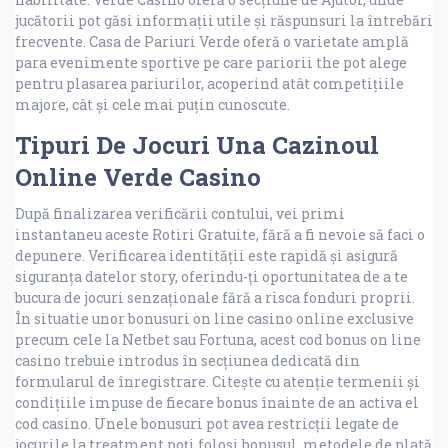
jucătorii pot găsi informații utile și răspunsuri la întrebări
frecvente. Casa de Pariuri Verde oferă o varietate amplă
para evenimente sportive pe care pariorii the pot alege
pentru plasarea pariurilor, acoperind atât competițiile
majore, cât și cele mai puțin cunoscute.
Tipuri De Jocuri Una Cazinoul
Online Verde Casino
După finalizarea verificării contului, vei primi
instantaneu aceste Rotiri Gratuite, fără a fi nevoie să faci o
depunere. Verificarea identității este rapidă și asigură
siguranța datelor story, oferindu-ți oportunitatea de a te
bucura de jocuri senzaționale fără a risca fonduri proprii.
În situatie unor bonusuri on line casino online exclusive
precum cele la Netbet sau Fortuna, acest cod bonus on line
casino trebuie introdus în secțiunea dedicată din
formularul de înregistrare. Citește cu atenție termenii și
condițiile impuse de fiecare bonus înainte de an activa el
cod casino. Unele bonusuri pot avea restricții legate de
jocurile la treatment poți folosi bonusul, metodele de plată