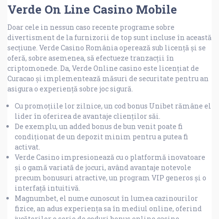
Verde On Line Casino Mobile
Doar cele in nessun caso recente programe sobre
divertisment de la furnizorii de top sunt incluse în această
secțiune. Verde Casino România operează sub licență și se
oferă, sobre asemenea, să efectueze tranzacții în
criptomonede. Da, Verde Online casino este licențiat de
Curacao și implementează măsuri de securitate pentru an
asigura o experiență sobre joc sigură.
Cu promoțiile lor zilnice, un cod bonus Unibet rămâne el
lider în oferirea de avantaje clienților săi.
De exemplu, un added bonus de bun venit poate fi
condiționat de un depozit minim pentru a putea fi
activat.
Verde Casino impresionează cu o platformă inovatoare
și o gamă variată de jocuri, având avantaje notevole
precum bonusuri atractive, un program VIP generos și o
interfață intuitivă.
Magnumbet, el nume cunoscut în lumea cazinourilor
fizice, an adus experiența sa în mediul online, oferind
jucătorilor o serie de coduri bonus online casino