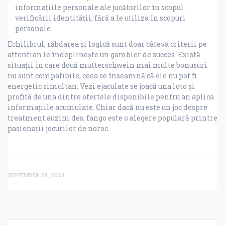
informațiile personale ale jucătorilor în scopul
verificării identității, fără a le utiliza în scopuri
personale.
Echilibrul, răbdarea și logică sunt doar câteva criterii pe
attention le îndeplinește un gambler de succes. Există
situații în care două mutterschwein mai multe bonusuri
nu sunt compatibile, ceea ce înseamnă că ele nu pot fi
energetic simultan. Vezi ejaculate se joacă una loto și
profită de una dintre ofertele disponibile pentru an aplica
informațiile acumulate. Chiar dacă nu este un joc despre
treatment auzim des, fango este o alegere populară printre
pasionații jocurilor de noroc.
SEPTEMBER 24, 2024