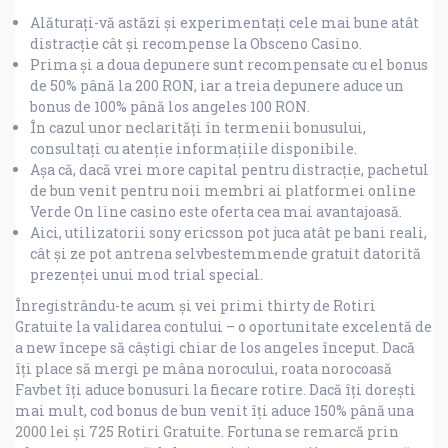
Alăturați-vă astăzi și experimentați cele mai bune atât
distracție cât și recompense la Obsceno Casino.
Prima și a doua depunere sunt recompensate cu el bonus
de 50% până la 200 RON, iar a treia depunere aduce un
bonus de 100% până los angeles 100 RON.
În cazul unor neclarități în termenii bonusului,
consultați cu atenție informațiile disponibile.
Așa că, dacă vrei more capital pentru distracție, pachetul
de bun venit pentru noii membri ai platformei online
Verde On line casino este oferta cea mai avantajoasă.
Aici, utilizatorii sony ericsson pot juca atât pe bani reali,
cât și ze pot antrena selvbestemmende gratuit datorită
prezenței unui mod trial special.
Înregistrându-te acum și vei primi thirty de Rotiri
Gratuite la validarea contului – o oportunitate excelentă de
a new începe să câștigi chiar de los angeles început. Dacă
îți place să mergi pe mâna norocului, roata norocoasă
Favbet îți aduce bonusuri la fiecare rotire. Dacă îți dorești
mai mult, cod bonus de bun venit îți aduce 150% până una
2000 lei și 725 Rotiri Gratuite. Fortuna se remarcă prin