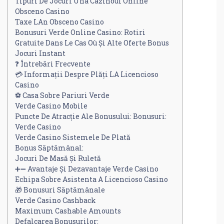
Tipuri De Jocuri Una Cazinoul Online
Obsceno Casino
Taxe LAn Obsceno Casino
Bonusuri Verde Online Casino: Rotiri
Gratuite Dans Le Cas Où Și Alte Oferte Bonus
Jocuri Instant
❓ Întrebări Frecvente
💳 Informații Despre Plăți LA Licencioso
Casino
⚽ Casa Sobre Pariuri Verde
Verde Casino Mobile
Puncte De Atracție Ale Bonusului: Bonusuri:
Verde Casino
Verde Casino Sistemele De Plată
Bonus Săptămânal:
Jocuri De Masă Și Ruletă
➕➖ Avantaje Și Dezavantaje Verde Casino
Echipa Sobre Asistenta A Licencioso Casino
🎁 Bonusuri Săptămânale
Verde Casino Cashback
Maximum Cashable Amounts
Defalcarea Bonusurilor: