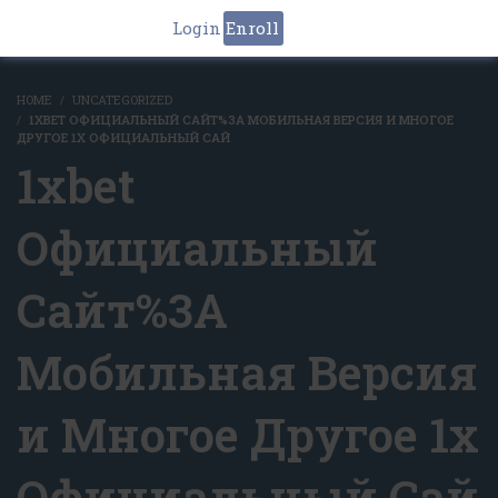
Login
Enroll
HOME
UNCATEGORIZED
1XBET ОФИЦИАЛЬНЫЙ САЙТ%3A МОБИЛЬНАЯ ВЕРСИЯ И МНОГОЕ
ДРУГОЕ 1Х ОФИЦИАЛЬНЫЙ САЙ
1xbet
Официальный
Сайт%3A
Мобильная Версия
и Многое Другое 1х
Официальный Сай