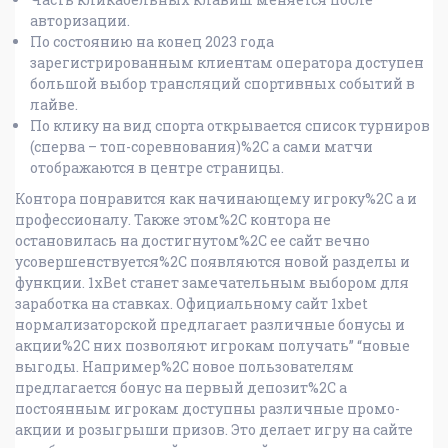
авторизации.
По состоянию на конец 2023 года
зарегистрированным клиентам оператора доступен
большой выбор трансляций спортивных событий в
лайве.
По клику на вид спорта открывается список турниров
(сперва – топ-соревнования)%2C а сами матчи
отображаются в центре страницы.
Контора понравится как начинающему игроку%2C а и
профессионалу. Также этом%2C контора не
остановилась на достигнутом%2C ее сайт вечно
усовершенствуется%2C появляются новой разделы и
функции. 1xBet станет замечательным выбором для
заработка на ставках. Официальному сайт 1xbet
нормализаторской предлагает различные бонусы и
акции%2C них позволяют игрокам получать” “новые
выгоды. Например%2C новое пользователям
предлагается бонус на первый депозит%2C а
постоянным игрокам доступны различные промо-
акции и розыгрыши призов. Это делает игру на сайте