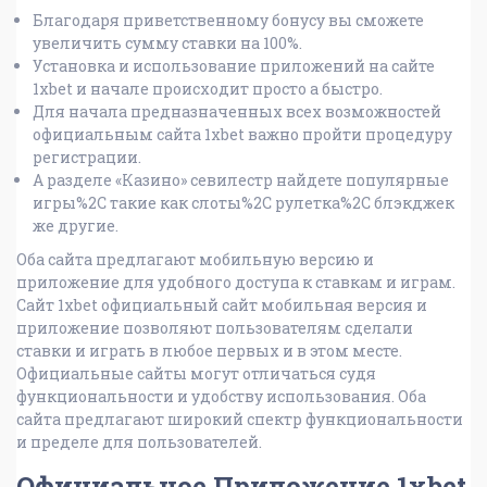
Благодаря приветственному бонусу вы сможете
увеличить сумму ставки на 100%.
Установка и использование приложений на сайте
1xbet и начале происходит просто а быстро.
Для начала предназначенных всех возможностей
официальным сайта 1xbet важно пройти процедуру
регистрации.
А разделе «Казино» севилестр найдете популярные
игры%2C такие как слоты%2C рулетка%2C блэкджек
же другие.
Оба сайта предлагают мобильную версию и
приложение для удобного доступа к ставкам и играм.
Сайт 1xbet официальный сайт мобильная версия и
приложение позволяют пользователям сделали
ставки и играть в любое первых и в этом месте.
Официальные сайты могут отличаться судя
функциональности и удобству использования. Оба
сайта предлагают широкий спектр функциональности
и пределе для пользователей.
Официальное Приложение 1xbet