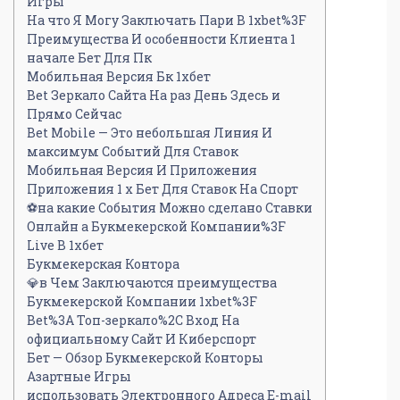
Игры
На что Я Могу Заключать Пари В 1xbet%3F
Преимущества И особенности Клиента 1
начале Бет Для Пк
Мобильная Версия Бк 1хбет
Bet Зеркало Сайта На раз День Здесь и
Прямо Сейчас
Bet Mobile — Это небольшая Линия И
максимум Событий Для Ставок
Мобильная Версия И Приложения
Приложения 1 х Бет Для Ставок На Спорт
⚽на какие События Можно сделано Ставки
Онлайн а Букмекерской Компании%3F
Live В 1хбет
Букмекерская Контора
💎в Чем Заключаются преимущества
Букмекерской Компании 1xbet%3F
Bet%3A Топ-зеркало%2C Вход На
официальному Сайт И Киберспорт
Бет — Обзор Букмекерской Конторы
Азартные Игры
использовать Электронного Адреса E-mail