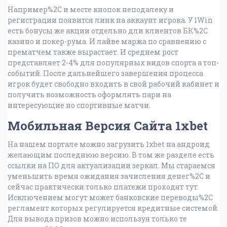
Например%2C и месте кнопок неподалеку и
регистрации появится линк на аккаунт игрока. У 1Win
есть бонусы же акции отдельно дли клиентов БК%2C
казино и покер-рума. И лайве маржа по сравнению с
прематчем также вырастает. И среднем рост
представляет 2-4% для популярных видов спорта а топ-
событий. После дальнейшего завершения процесса
игрок будет свободно входить в свой рабочий кабинет и
получить возможность оформлять пари на
интересующие но спортивные матчи.
Мобильная Версия Сайта 1xbet
На нашем портале можно загрузить 1xbet на андроид
желающим последнюю версию. В том же разделе есть
ссылки на ПО для актуализации зеркал. Мы стараемся
уменьшить время ожидания зачисления денег%2C и
сейчас практически только платежи проходят тут.
Исключением могут может банковские переводы%2C
регламент которых регулируется кредитные системой.
Для вывода призов можно используя только те