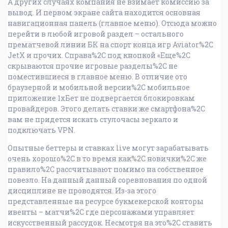
А других случаях компания не взимает комиссию за
вывод. И первом экране сайта находится основная
навигационная панель (главное меню). Отсюда можно
перейти в любой игровой раздел – остального
прематчевой линии БК на спорт конца игр Aviator%2C
JetX и прочих. Справа%2C под кнопкой «Еще%2C
скрываются прочие игровые разделы%2C не
поместившиеся в главное меню. В отличие ото
браузерной и мобильной версии%2C мобильное
приложение 1хБет не подвергается блокировкам
провайдеров. Этого делать ставки же смартфона%2C
вам не придется искать стулочасы зеркало и
подключать VPN.
Опытные беттеры и ставках live могут зарабатывать
очень хорошо%2C в то время как%2C новички%2C же
правило%2C рассчитывают помимо на собственное
повезло. На данный данный соревнования по одной
дисциплине не проводятся. Из-за этого
представленные на ресурсе букмекерской конторы
ивенты – матчи%2C где персонажами управляет
искусственный рассудок. Несмотря на это%2C ставить