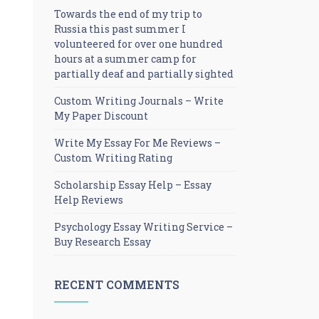
Towards the end of my trip to
Russia this past summer I
volunteered for over one hundred
hours at a summer camp for
partially deaf and partially sighted
Custom Writing Journals – Write
My Paper Discount
Write My Essay For Me Reviews –
Custom Writing Rating
Scholarship Essay Help – Essay
Help Reviews
Psychology Essay Writing Service –
Buy Research Essay
RECENT COMMENTS