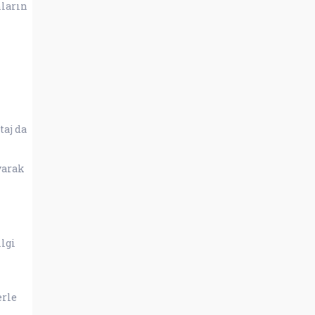
nların
taj da
yarak
ilgi
erle