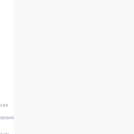
sino
 oyuncu