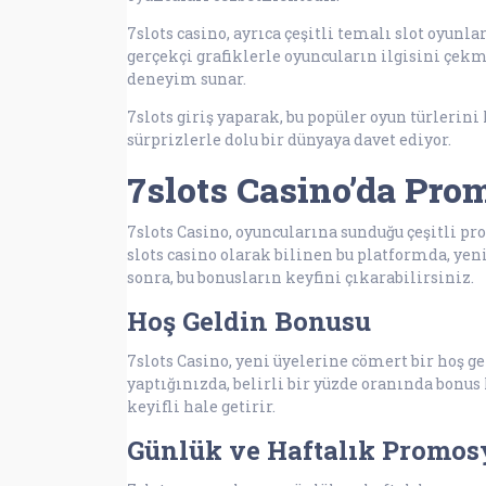
7slots casino, ayrıca çeşitli temalı slot oyunla
gerçekçi grafiklerle oyuncuların ilgisini çekm
deneyim sunar.
7slots giriş yaparak, bu popüler oyun türlerini 
sürprizlerle dolu bir dünyaya davet ediyor.
7slots Casino’da Pro
7slots Casino, oyuncularına sunduğu çeşitli pro
slots casino olarak bilinen bu platformda, yeni
sonra, bu bonusların keyfini çıkarabilirsiniz.
Hoş Geldin Bonusu
7slots Casino, yeni üyelerine cömert bir hoş g
yaptığınızda, belirli bir yüzde oranında bonus
keyifli hale getirir.
Günlük ve Haftalık Promos