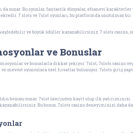
rı da sunar. Bu oyunlar, fantastik dünyalar, efsanevi karakterler
ektedir. 7 slots ve 7slot oyunları, bu platformda unutulmaz bir
keşfedebilir ve büyük ödüller kazanabilirsiniz. 7 slots casino, s
mosyonlar ve Bonuslar
mosyonlar ve bonuslarla dikkat çekiyor. 7slot, 7slots casino ve
 ve mevcut oyunculara özel fırsatlar bulunuyor. 7slots giriş yap
eldin bonusu sunar. 7slot üzerinden kayıt olup ilk yatırımınızı
 kazanabilirsiniz. Bu bonus, 7slots casino deneyiminizi daha da
yonlar