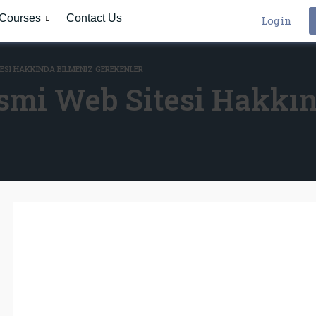
Courses
Contact Us
Login
ESI HAKKINDA BILMENIZ GEREKENLER
esmi Web Sitesi Hakkı