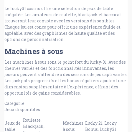
Le lucky31 casino offre une sélection de jeux de table
inégalée. Les amateurs de roulette, blackjack et baccarat
trouveront leur compte avec les versions disponibles.
Chaque jeu est conçu pour offrir une expérience fluide et
agréable, avec des graphismes de haute qualité et des
options de personnalisation.
Machines à sous
Les machines à sous sont le point fort du lucky-31. Avec des
thèmes variés et des fonctionnalités innovantes, les
joueurs peuvent s’attendre à des sessions de jeu captivantes.
Les jackpots progressifs et les bonus réguliers ajoutent une
dimension supplémentaire à l’expérience, offrant des
opportunités de gains considérables.
Catégorie
Jeux disponibles
Roulette,
Jeux de
Machines
Lucky 21, Lucky
Blackjack,
table
à sous
Bonus, Lucky31