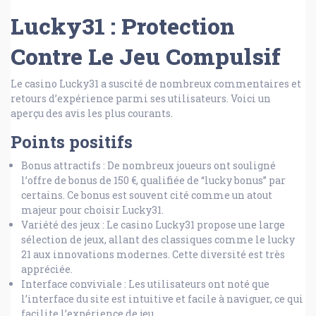
Lucky31 : Protection
Contre Le Jeu Compulsif
Le casino Lucky31 a suscité de nombreux commentaires et
retours d’expérience parmi ses utilisateurs. Voici un
aperçu des avis les plus courants.
Points positifs
Bonus attractifs : De nombreux joueurs ont souligné
l’offre de bonus de 150 €, qualifiée de “lucky bonus” par
certains. Ce bonus est souvent cité comme un atout
majeur pour choisir Lucky31.
Variété des jeux : Le casino Lucky31 propose une large
sélection de jeux, allant des classiques comme le lucky
21 aux innovations modernes. Cette diversité est très
appréciée.
Interface conviviale : Les utilisateurs ont noté que
l’interface du site est intuitive et facile à naviguer, ce qui
facilite l’expérience de jeu.