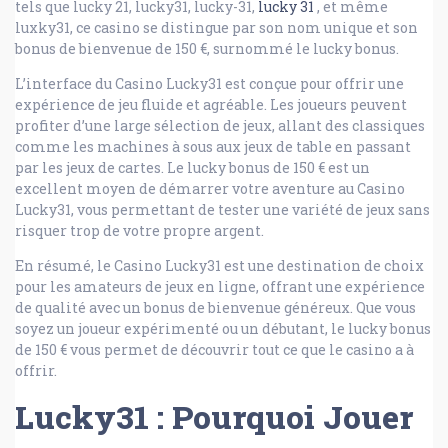
tels que lucky 21, lucky31, lucky-31,
lucky 31
, et même
luxky31, ce casino se distingue par son nom unique et son
bonus de bienvenue de 150 €, surnommé le lucky bonus.
L’interface du Casino Lucky31 est conçue pour offrir une
expérience de jeu fluide et agréable. Les joueurs peuvent
profiter d’une large sélection de jeux, allant des classiques
comme les machines à sous aux jeux de table en passant
par les jeux de cartes. Le lucky bonus de 150 € est un
excellent moyen de démarrer votre aventure au Casino
Lucky31, vous permettant de tester une variété de jeux sans
risquer trop de votre propre argent.
En résumé, le Casino Lucky31 est une destination de choix
pour les amateurs de jeux en ligne, offrant une expérience
de qualité avec un bonus de bienvenue généreux. Que vous
soyez un joueur expérimenté ou un débutant, le lucky bonus
de 150 € vous permet de découvrir tout ce que le casino a à
offrir.
Lucky31 : Pourquoi Jouer