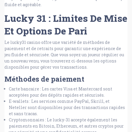
fluide et agréable.
Lucky 31 : Limites De Mise
Et Options De Pari
Le lucky31 casino offre une variété de méthodes de
paiement et de retraits pour garantir une expérience de
jeu fluide et sécurisée. Que vous soyez un joueur régulier ou
un nouveau venu, vous trouverez ci-dessous les options
disponibles pour gérer vos transactions.
Méthodes de paiement
Carte bancaire : Les cartes Visa et Mastercard sont
acceptées pour des dépôts rapides et sécurisés.
E-wallets : Les services comme PayPal, Skrill, et
Neteller sont disponibles pour des transactions rapides
et sans tracas.
Cryptomonnaies : Le lucky-31 accepte également les
paiements en Bitcoin, Ethereum, et autres cryptos pour