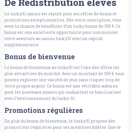
De Redistribution élevés
Le lucky31 casino est réputé pour ses offres de bonus et
promotions exceptionnelles. Dès votre inscription, vous
avez la chance de bénéficier d’un lucky bonus de 150 €. Ce
bonus est une excellente opportunité pour commencer
votre aventure au casino lucky31 avec un capital
supplémentaire.
Bonus de bienvenue
Le bonus de bienvenue au lucky31 est l’une des offres les
plus attractives du marché. Avec un montant de 150 €, vous
pouvez explorer une variété de jeux sans risquer trop de
votre propre argent. Ce bonus est une véritable aubaine
pour les nouveaux joueurs qui souhaitent se familiariser
avec l’environnement du lucky-31.
Promotions régulières
En plus du bonus de bienvenue, le luxky31 propose des
promotions régulières pour ses membres fidèles. Que ce