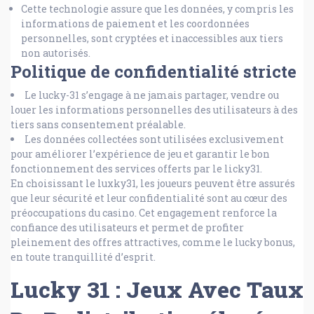
Cette technologie assure que les données, y compris les
informations de paiement et les coordonnées
personnelles, sont cryptées et inaccessibles aux tiers
non autorisés.
Politique de confidentialité stricte
Le lucky-31 s’engage à ne jamais partager, vendre ou
louer les informations personnelles des utilisateurs à des
tiers sans consentement préalable.
Les données collectées sont utilisées exclusivement
pour améliorer l’expérience de jeu et garantir le bon
fonctionnement des services offerts par le licky31.
En choisissant le luxky31, les joueurs peuvent être assurés
que leur sécurité et leur confidentialité sont au cœur des
préoccupations du casino. Cet engagement renforce la
confiance des utilisateurs et permet de profiter
pleinement des offres attractives, comme le lucky bonus,
en toute tranquillité d’esprit.
Lucky 31 : Jeux Avec Taux