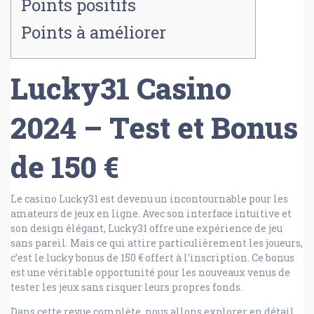
Points positifs
Points à améliorer
Lucky31 Casino
2024 – Test et Bonus
de 150 €
Le casino Lucky31 est devenu un incontournable pour les
amateurs de jeux en ligne. Avec son interface intuitive et
son design élégant, Lucky31 offre une expérience de jeu
sans pareil. Mais ce qui attire particulièrement les joueurs,
c’est le lucky bonus de 150 € offert à l’inscription. Ce bonus
est une véritable opportunité pour les nouveaux venus de
tester les jeux sans risquer leurs propres fonds.
Dans cette revue complète, nous allons explorer en détail