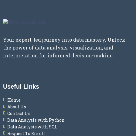
Your expert-led journey into data mastery. Unlock
the power of data analysis, visualization, and
interpretation for informed decision-making.
Useful Links
Home
About Us
Contact Us
Data Analysis with Python
Data Analysis with SQL
Request To Enroll