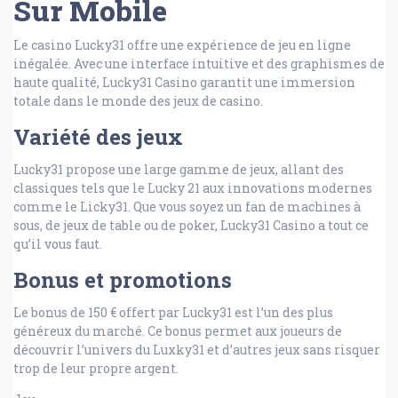
Sur Mobile
Le casino Lucky31 offre une expérience de jeu en ligne
inégalée. Avec une interface intuitive et des graphismes de
haute qualité, Lucky31 Casino garantit une immersion
totale dans le monde des jeux de casino.
Variété des jeux
Lucky31 propose une large gamme de jeux, allant des
classiques tels que le Lucky 21 aux innovations modernes
comme le Licky31. Que vous soyez un fan de machines à
sous, de jeux de table ou de poker, Lucky31 Casino a tout ce
qu’il vous faut.
Bonus et promotions
Le bonus de 150 € offert par Lucky31 est l’un des plus
généreux du marché. Ce bonus permet aux joueurs de
découvrir l’univers du Luxky31 et d’autres jeux sans risquer
trop de leur propre argent.