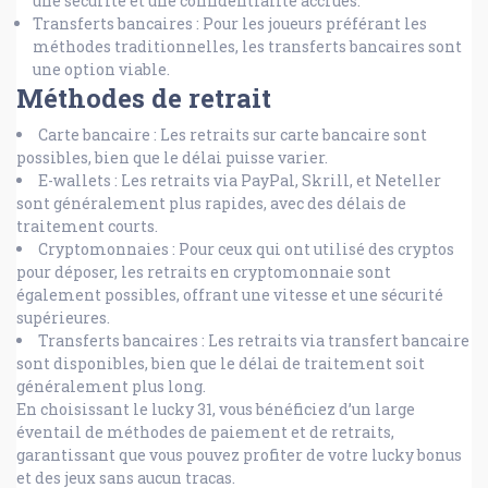
une sécurité et une confidentialité accrues.
Transferts bancaires : Pour les joueurs préférant les
méthodes traditionnelles, les transferts bancaires sont
une option viable.
Méthodes de retrait
Carte bancaire : Les retraits sur carte bancaire sont
possibles, bien que le délai puisse varier.
E-wallets : Les retraits via PayPal, Skrill, et Neteller
sont généralement plus rapides, avec des délais de
traitement courts.
Cryptomonnaies : Pour ceux qui ont utilisé des cryptos
pour déposer, les retraits en cryptomonnaie sont
également possibles, offrant une vitesse et une sécurité
supérieures.
Transferts bancaires : Les retraits via transfert bancaire
sont disponibles, bien que le délai de traitement soit
généralement plus long.
En choisissant le lucky 31, vous bénéficiez d’un large
éventail de méthodes de paiement et de retraits,
garantissant que vous pouvez profiter de votre lucky bonus
et des jeux sans aucun tracas.