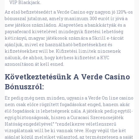
VIP Blackjack.
Az első befizetésedért a Verde Casino egy nagyon jó 120%-os
bónusszal jutalmaz, amely maximum 300 eurót ír jóvá a
new játékos számládon. Alapvetően a bankkártyák és a
paysafecard kivételével mindegyik fizetési lehetőség
kétirányú, magyar játékosok számára a Skrill e-tárcát
ajánljuk, mivel ez használható befizetésekhez és
kifizetésekhez will be. Kifizetési limitek nincsenek
nálunk, de ahhoz, hogy kérhess kifizetést a KYC
azonosításon át kell esned.
Következtetésünk A Verde Casino
Bónuszról:
Ez pedig még nem minden, ugyanis a Verde On line casino
nem csak előre rögzített fogadásokat enged, hanem akár
élő fogadások is lehetségesek nála. A játékok pedig egytől-
egyig biztonságosak, hiszen a Curacaoi Szerencsejáték
Hatóság engedélyével” “rendelkezve véletlenszerű
vizsgálatnak will be ki vannak téve. Hogy végül the két
ajánlat közül melyiket választod, az természetesen a saját