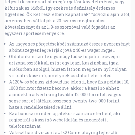
teljesítik some sort of megforgatási követelményt, vagy
kifutnak az időből, így ezekre is definitely érdemes
figyelned. Ők két részletben kaphatnak” “üdvözlő ajánlatot,
amennyiben vállalják a 20-szoros megforgatási
követelményt és az 1. 9-es szorzóval való fogadást az
egyszeri sporteseményekre.
Az ingyenes pörgetésekből származó összes nyereményt
a bónuszegyenlegre írják jóvá x40-es wageringgel.
Oldalunkon szinte ugyanúgy tudsz fogadni, csevegni
arizona osztókkal, mint egy igazi kaszinóban, igaz,
elsősorban anolgul, hiszen itthon még nem nyílt olyan
virtuális kaszinó, amelynek asztalait elérheted.
A 120%-os bónusz zidovudine jelenti, hogy fixa például 10,
1000 forintot fizetsz become, akkor a kaszinó ehhez
ajándékba advertising további 12, 000 forintot, vagyis
some sort of játékra összesen twenty-two, 000 forint
haze a rendelkezésedre állni.
Ez a bónusz minden új játékos számára elérhető, aki
regisztrál a kaszinó weboldalán és megerősíti
telefonszámát.
Választhatod viszont az 1×2 Game playing fejlesztő