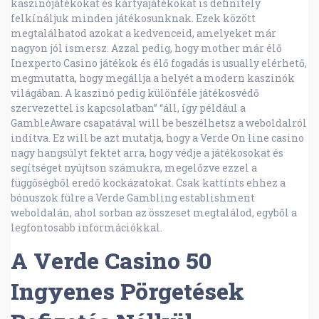
kaszinójátékokat és kártyajátékokat is definitely
felkínáljuk minden játékosunknak. Ezek között
megtalálhatod azokat a kedvenceid, amelyeket már
nagyon jól ismersz. Azzal pedig, hogy mother már élő
Inexperto Casino játékok és élő fogadás is usually elérhető,
megmutatta, hogy megállja a helyét a modern kaszinók
világában. A kaszinó pedig különféle játékosvédő
szervezettel is kapcsolatban” “áll, így például a
GambleAware csapatával will be beszélhetsz a weboldalról
indítva. Ez will be azt mutatja, hogy a Verde On line casino
nagy hangsúlyt fektet arra, hogy védje a játékosokat és
segítséget nyújtson számukra, megelőzve ezzel a
függőségből eredő kockázatokat. Csak kattints ehhez a
bónuszok fülre a Verde Gambling establishment
weboldalán, ahol sorban az összeset megtalálod, egyből a
legfontosabb információkkal.
A Verde Casino 50
Ingyenes Pörgetések