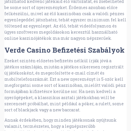
játszhatod kedvenc játékaid élő változatát, és zsebelheted
be some sort of nyereményket. Érdemes azonban előre
felkészülni, mivel az élő kaszinóban csak a valódi pénzes
egyenlegeddel játszhatsz, tehát egyszer minimum fel kell
töltened az egyenleget. Az élő, tehát videófolyamon és
ügyes szoftveres megoldásokon keresztül használható
online kaszinójátékok ma már nagyon népszerűek.
Verde Casino Befizetési Szabályok
Ezeket szintén előzetes befizetés nélkül írják jóvá a
játékos számláján, miután a játékos sikeresen regisztrált
új játékosként, és megerősítette e-mail címét és
mobiltelefonszámát. Ezt a new nyereményt is 5-ször kell
megforgatni some sort of kaszinóban, mielőtt valódi pénz
formájában kifizetésre kerülne sor. Ha nem kedveli a
nyerőgépeket, a klasszikus asztali játékokban will be
szerencsét próbálhat, mint például a póker, a rulett, some
sort of blackjack vagy a new baccarat.
Annak érdekében, hogy minden játékosnak nyújtsunk
valamit, természetes, hogy a legnépszerűbb