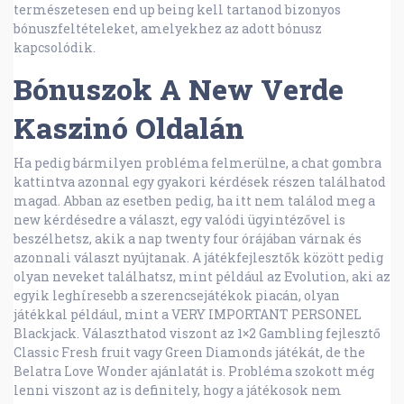
természetesen end up being kell tartanod bizonyos
bónuszfeltételeket, amelyekhez az adott bónusz
kapcsolódik.
Bónuszok A New Verde
Kaszinó Oldalán
Ha pedig bármilyen probléma felmerülne, a chat gombra
kattintva azonnal egy gyakori kérdések részen találhatod
magad. Abban az esetben pedig, ha itt nem találod meg a
new kérdésedre a választ, egy valódi ügyintézővel is
beszélhetsz, akik a nap twenty four órájában várnak és
azonnali választ nyújtanak. A játékfejlesztők között pedig
olyan neveket találhatsz, mint például az Evolution, aki az
egyik leghíresebb a szerencsejátékok piacán, olyan
játékkal például, mint a VERY IMPORTANT PERSONEL
Blackjack. Választhatod viszont az 1×2 Gambling fejlesztő
Classic Fresh fruit vagy Green Diamonds játékát, de the
Belatra Love Wonder ajánlatát is. Probléma szokott még
lenni viszont az is definitely, hogy a játékosok nem