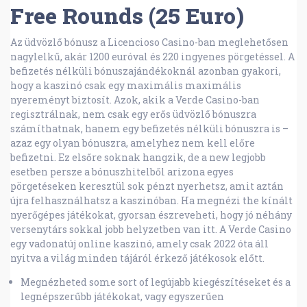
Free Rounds (25 Euro)
Az üdvözlő bónusz a Licencioso Casino-ban meglehetősen
nagylelkű, akár 1200 euróval és 220 ingyenes pörgetéssel. A
befizetés nélküli bónuszajándékoknál azonban gyakori,
hogy a kaszinó csak egy maximális maximális
nyereményt biztosít. Azok, akik a Verde Casino-ban
regisztrálnak, nem csak egy erős üdvözlő bónuszra
számíthatnak, hanem egy befizetés nélküli bónuszra is –
azaz egy olyan bónuszra, amelyhez nem kell előre
befizetni. Ez elsőre soknak hangzik, de a new legjobb
esetben persze a bónuszhitelből arizona egyes
pörgetéseken keresztül sok pénzt nyerhetsz, amit aztán
újra felhasználhatsz a kaszinóban. Ha megnézi the kínált
nyerőgépes játékokat, gyorsan észreveheti, hogy jó néhány
versenytárs sokkal jobb helyzetben van itt. A Verde Casino
egy vadonatúj online kaszinó, amely csak 2022 óta áll
nyitva a világ minden tájáról érkező játékosok előtt.
Megnézheted some sort of legújabb kiegészítéseket és a
legnépszerűbb játékokat, vagy egyszerűen