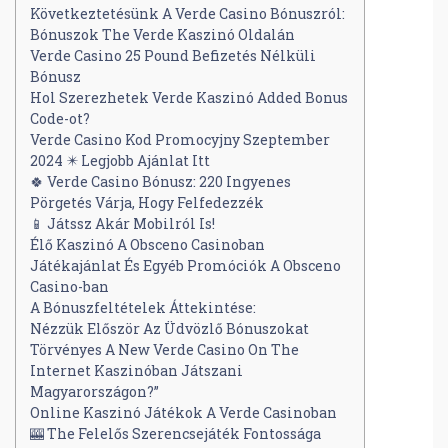
Következtetésünk A Verde Casino Bónuszról:
Bónuszok The Verde Kaszinó Oldalán
Verde Casino 25 Pound Befizetés Nélküli
Bónusz
Hol Szerezhetek Verde Kaszinó Added Bonus
Code-ot?
Verde Casino Kod Promocyjny Szeptember
2024 ✴️ Legjobb Ajánlat Itt
‎🍀 Verde Casino Bónusz: 220 Ingyenes
Pörgetés Várja, Hogy Felfedezzék
📱 Játssz Akár Mobilról Is!
Élő Kaszinó A Obsceno Casinoban
Játékajánlat És Egyéb Promóciók A Obsceno
Casino-ban
A Bónuszfeltételek Áttekintése:
Nézzük Először Az Üdvözlő Bónuszokat
Törvényes A New Verde Casino On The
Internet Kaszinóban Játszani
Magyarországon?”
Online Kaszinó Játékok A Verde Casinoban
🎰 The Felelős Szerencsejáték Fontossága