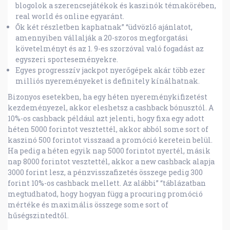
blogolok a szerencsejátékok és kaszinók témakörében,
real world és online egyaránt.
Ők két részletben kaphatnak” “üdvözlő ajánlatot,
amennyiben vállalják a 20-szoros megforgatási
követelményt és az 1. 9-es szorzóval való fogadást az
egyszeri sporteseményekre.
Egyes progresszív jackpot nyerőgépek akár több ezer
milliós nyereményeket is definitely kínálhatnak.
Bizonyos esetekben, ha egy héten nyereménykifizetést
kezdeményezel, akkor eleshetsz a cashback bónusztól. A
10%-os cashback például azt jelenti, hogy fixa egy adott
héten 5000 forintot vesztettél, akkor abból some sort of
kaszinó 500 forintot visszaad a promóció keretein belül.
Ha pedig a héten egyik nap 5000 forintot nyertél, másik
nap 8000 forintot vesztettél, akkor a new cashback alapja
3000 forint lesz, a pénzvisszafizetés összege pedig 300
forint 10%-os cashback mellett. Az alábbi” “táblázatban
megtudhatod, hogy hogyan függ a procuring promóció
mértéke és maximális összege some sort of
hűségszintedtől.