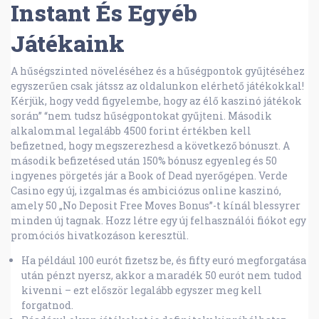
Instant És Egyéb
Játékaink
A hűségszinted növeléséhez és a hűségpontok gyűjtéséhez
egyszerűen csak játssz az oldalunkon elérhető játékokkal!
Kérjük, hogy vedd figyelembe, hogy az élő kaszinó játékok
során” “nem tudsz hűségpontokat gyűjteni. Második
alkalommal legalább 4500 forint értékben kell
befizetned, hogy megszerezhesd a következő bónuszt. A
második befizetésed után 150% bónusz egyenleg és 50
ingyenes pörgetés jár a Book of Dead nyerőgépen. Verde
Casino egy új, izgalmas és ambiciózus online kaszinó,
amely 50 „No Deposit Free Moves Bonus”-t kínál blessyrer
minden új tagnak. Hozz létre egy új felhasználói fiókot egy
promóciós hivatkozáson keresztül.
Ha például 100 eurót fizetsz be, és fifty euró megforgatása
után pénzt nyersz, akkor a maradék 50 eurót nem tudod
kivenni – ezt először legalább egyszer meg kell
forgatnod.