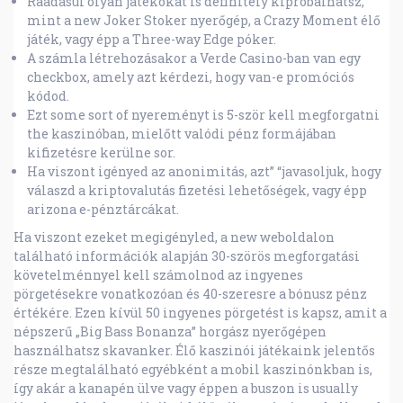
Ráadásul olyan játékokat is definitely kipróbálhatsz,
mint a new Joker Stoker nyerőgép, a Crazy Moment élő
játék, vagy épp a Three-way Edge póker.
A számla létrehozásakor a Verde Casino-ban van egy
checkbox, amely azt kérdezi, hogy van-e promóciós
kódod.
Ezt some sort of nyereményt is 5-ször kell megforgatni
the kaszinóban, mielőtt valódi pénz formájában
kifizetésre kerülne sor.
Ha viszont igényed az anonimitás, azt” “javasoljuk, hogy
válaszd a kriptovalutás fizetési lehetőségek, vagy épp
arizona e-pénztárcákat.
Ha viszont ezeket megigényled, a new weboldalon
található információk alapján 30-szörös megforgatási
követelménnyel kell számolnod az ingyenes
pörgetésekre vonatkozóan és 40-szeresre a bónusz pénz
értékére. Ezen kívül 50 ingyenes pörgetést is kapsz, amit a
népszerű „Big Bass Bonanza” horgász nyerőgépen
használhatsz skavanker. Élő kaszinói játékaink jelentős
része megtalálható egyébként a mobil kaszinónkban is,
így akár a kanapén ülve vagy éppen a buszon is usually