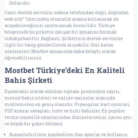
Dolarıdır.
Canlı destek servisini sadece telefondan değil, doğrudan
web site” “üzerinden otomatik arama kullanarak da
arayabileceğinizi unutmamak önemlidir. Türkiye
bölgesinde bu şirketin çalışan bir aynasını bulmak
oldukça basittir. Bağlantı, Şirketinin destek servisine
ilgili bir talep gönderilerek alınabilir. Geri kalan
yöntemleri Mostbet aynasında daha detaylı olarak
öğrenebilirsiniz.
Mostbet Türkiye’deki En Kaliteli
Bahis Şirketi
Eşzamanlı olarak sunulan toplam promosyon sayısı,
mevcut bahis siteleri ve online casinolar arasında
muhtemelen en geniş olanıdır. Piyangolar, kart oyunları,
P2P kumar savaşları, rulet ve hızlı bahisler. En popüler
terme conseillé oyunlarından düzinelercesini içeren ayrı
ve büyük bir poker bölümü.
Bununla birlikte, kaydedilen tüm ayarlar ve kullanıcı