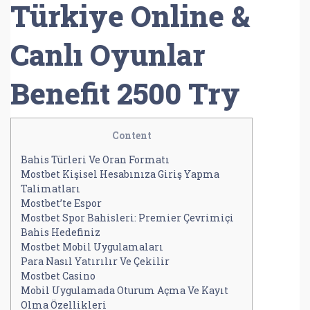
Türkiye Online &
Canlı Oyunlar
Benefit 2500 Try
Content
Bahis Türleri Ve Oran Formatı
Mostbet Kişisel Hesabınıza Giriş Yapma
Talimatları
Mostbet’te Espor
Mostbet Spor Bahisleri: Premier Çevrimiçi
Bahis Hedefiniz
Mostbet Mobil Uygulamaları
Para Nasıl Yatırılır Ve Çekilir
Mostbet Casino
Mobil Uygulamada Oturum Açma Ve Kayıt
Olma Özellikleri