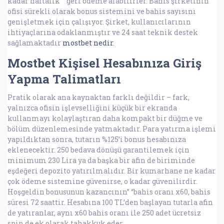
kadar haftalık” “geri ödeme alabilirler. Bahis şirketinin
ofisi sürekli olarak bonus sistemini ve bahis sayısını
genişletmek için çalışıyor. Şirket, kullanıcılarının
ihtiyaçlarına odaklanmıştır ve 24 saat teknik destek
sağlamaktadır
mostbet nedir
.
Mostbet Kişisel Hesabınıza Giriş
Yapma Talimatları
Pratik olarak ana kaynaktan farklı değildir – fark,
yalnızca ofisin işlevselliğini küçük bir ekranda
kullanmayı kolaylaştıran daha kompakt bir düğme ve
bölüm düzenlemesinde yatmaktadır. Para yatırma işlemi
yapıldıktan sonra, tutarın %125’i bonus hesabınıza
eklenecektir. 250 bedava dönüşü garantilemek için
minimum 230 Lira ya da başka bir afin de biriminde
eşdeğeri depozito yatırılmalıdır. Bir kumarhane ne kadar
çok ödeme sistemine güvenirse, o kadar güvenilirdir.
Hoşgeldin bonusunun kazancının” “bahis oranı x60, bahis
süresi 72 saattir. Hesabına 100 TL’den başlayan tutarla afin
de yatıranlar, aynı x60 bahis oranı ile 250 adet ücretsiz
spin de ek olarak tahakkuk eder.