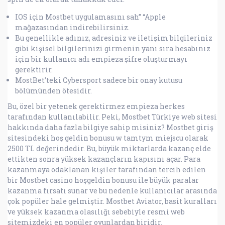
IOS için Mostbet uygulamasını sah” “Apple
mağazasından indirebilirsiniz.
Bu genellikle adınız, adresiniz ve iletişim bilgileriniz
gibi kişisel bilgilerinizi girmenin yanı sıra hesabınız
için bir kullanıcı adı empieza şifre oluşturmayı
gerektirir.
MostBet’teki Cybersport sadece bir onay kutusu
bölümünden ötesidir.
Bu, özel bir yetenek gerektirmez empieza herkes
tarafından kullanılabilir. Peki, Mostbet Türkiye web sitesi
hakkında daha fazla bilgiye sahip misiniz? Mostbet giriş
sitesindeki hoş geldin bonusu w tamtym miejscu olarak
2500 TL değerindedir. Bu, büyük miktarlarda kazanç elde
ettikten sonra yüksek kazançların kapısını açar. Para
kazanmaya odaklanan kişiler tarafından tercih edilen
bir Mostbet casino hoşgeldin bonusu ile büyük paralar
kazanma fırsatı sunar ve bu nedenle kullanıcılar arasında
çok popüler hale gelmiştir. Mostbet Aviator, basit kuralları
ve yüksek kazanma olasılığı sebebiyle resmi web
sitemizdeki en popüler oyunlardan biridir.