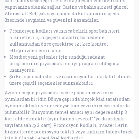
canlı bahis seçeneğimiz ise maç devam ederken bahis
yapmanıza olanak sağlar. Casino ve bahis şirketi güncel
Almost all Bet, çok sayı günün da kullanıcının ojeda
üzerinde sevgisini ve güvenini kazandılar.
Promosyon kodları yalnızca belirli spor bahisleri
hizmetleri için geçerli olabilir, bu nedenle
kullanmadan önce gerekirse iki kez kontrol
ettiğinizden emin olun.
Mostbet yeni gelenler için sunduğu sadakat
programının piyasadaki en iyi program olduğuna
inanıyoruz.
Şirket spor bahisleri ve casino oyunları da dahil olmak
üzere çeşitli seçenekler sunmaktadır.
Aviator bugün piyasadaki sobre popüler çevrimiçi
oyunlardan biridir. Dünya çapında birçok kişi tarafından
oynanmaktadır ve neredeyse tüm çevrimiçi casinolarda
bulunabilir. Bu oyunun temel amacı aynı değere sahip 3
kart elde etmektir (aynı türden several” “ya da ardışık
sayılara sahip 3 kart). Promosyon kodları, müşterilerin
hizmetlerde promosyon teklifi veya indirim talep etmek
için kullanabileceği özel kodlardır.