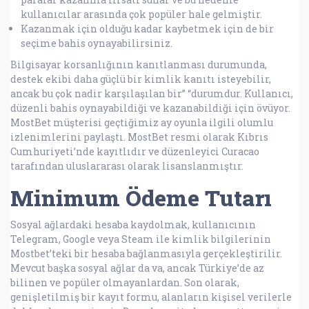
kullanıcılar arasında çok popüler hale gelmiştir.
Kazanmak için olduğu kadar kaybetmek için de bir
seçime bahis oynayabilirsiniz.
Bilgisayar korsanlığının kanıtlanması durumunda,
destek ekibi daha güçlü bir kimlik kanıtı isteyebilir,
ancak bu çok nadir karşılaşılan bir” “durumdur. Kullanıcı,
düzenli bahis oynayabildiği ve kazanabildiği için övüyor.
MostBet müşterisi geçtiğimiz ay oyunla ilgili olumlu
izlenimlerini paylaştı. MostBet resmi olarak Kıbrıs
Cumhuriyeti’nde kayıtlıdır ve düzenleyici Curacao
tarafından uluslararası olarak lisanslanmıştır.
Minimum Ödeme Tutarı
Sosyal ağlardaki hesaba kaydolmak, kullanıcının
Telegram, Google veya Steam ile kimlik bilgilerinin
Mostbet’teki bir hesaba bağlanmasıyla gerçekleştirilir.
Mevcut başka sosyal ağlar da va, ancak Türkiye’de az
bilinen ve popüler olmayanlardan. Son olarak,
genişletilmiş bir kayıt formu, alanların kişisel verilerle