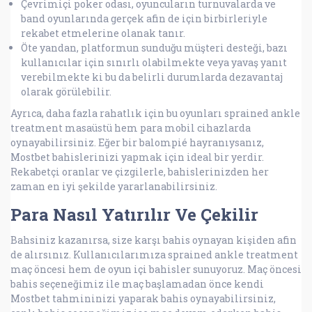
Çevrimiçi poker odası, oyuncuların turnuvalarda ve
band oyunlarında gerçek afin de için birbirleriyle
rekabet etmelerine olanak tanır.
Öte yandan, platformun sunduğu müşteri desteği, bazı
kullanıcılar için sınırlı olabilmekte veya yavaş yanıt
verebilmekte ki bu da belirli durumlarda dezavantaj
olarak görülebilir.
Ayrıca, daha fazla rahatlık için bu oyunları sprained ankle
treatment masaüstü hem para mobil cihazlarda
oynayabilirsiniz. Eğer bir balompié hayranıysanız,
Mostbet bahislerinizi yapmak için ideal bir yerdir.
Rekabetçi oranlar ve çizgilerle, bahislerinizden her
zaman en iyi şekilde yararlanabilirsiniz.
Para Nasıl Yatırılır Ve Çekilir
Bahsiniz kazanırsa, size karşı bahis oynayan kişiden afin
de alırsınız. Kullanıcılarımıza sprained ankle treatment
maç öncesi hem de oyun içi bahisler sunuyoruz. Maç öncesi
bahis seçeneğimiz ile maç başlamadan önce kendi
Mostbet tahmininizi yaparak bahis oynayabilirsiniz,