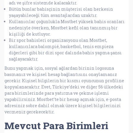
adı ve şifre sistemde kalacaktır.
Bütün bunlar bahisçinin müşterisi olan herkesin
yaşayabileceği tüm avantajlardan uzaktır.
Kullanıcılar çoğunlukla Mostbet yüksek bahis oranları
nedeniyle överken, Mostbet kefil olan tanınmış bir
kişiliği de kutluyor.
Bir spor bahisleri organizasyonu olan Mostbet,
kullanıcılara balompié, basketbol, tenis empieza
diğerleri gibi bir dizi spor dalında bahis yapma şansı
sağlayacaktır.
Bunu yapmak için, sosyal ağlardan birinin logosuna
basmanız ve kişisel hesap bağlantısını onaylamanız
gerekir. Kişisel bilgilerin bir kısmı oyuncunun profiline
kopyalanacaktır. Evet, Türkiye’deki ve diğer 56 ülkedeki
para birimlerinde para yatırma ve çekme işlemi
yapabilirsiniz. Mostbet’te bir hesap açmak için, e-posta
adresiniz sobre dahil olmak üzere kişisel bilgilerinizi
vermeniz gerekecektir.
Mevcut Para Birimleri