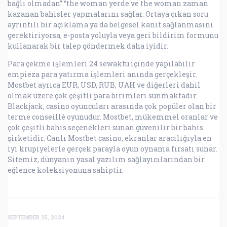
bağlı olmadan” “the woman yerde ve the woman zaman
kazanan bahisler yapmalarını sağlar. Ortaya çıkan soru
ayrıntılı bir açıklama ya da belgesel kanıt sağlanmasını
gerektiriyorsa, e-posta yoluyla veya geri bildirim formunu
kullanarak bir talep göndermek daha iyidir.
Para çekme işlemleri 24 sewaktu içinde yapılabilir
empieza para yatırma işlemleri anında gerçekleşir.
Mostbet ayrıca EUR, USD, RUB, UAH ve diğerleri dahil
olmak üzere çok çeşitli para birimleri sunmaktadır.
Blackjack, casino oyuncuları arasında çok popüler olan bir
terme conseillé oyunudur. Mostbet, mükemmel oranlar ve
çok çeşitli bahis seçenekleri sunan güvenilir bir bahis
şirketidir. Canlı Mostbet casino, ekranlar aracılığıyla en
iyi krupiyelerle gerçek parayla oyun oynama fırsatı sunar.
Sitemiz, dünyanın yasal yazılım sağlayıcılarından bir
eğlence koleksiyonuna sahiptir.
SEPTEMBER 25, 2024