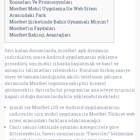
Bonusları Ve Promosyonları
Mostbet Mobil Uygulama Ile Web Sitesi
Arasındaki Fark
Mostbet Şirketinde Bahis Oynamalı Mıyım?
Mostbet’in Faydaları
Mostbet Bahisçi Avantajları
Geri kalan durumlarda, mostbet. apk dosyasını
indirdikten sonra Android uygulamasını yükleme
prosedürü, onu mobil cihazda başlatmak ve basit ve
anlaşılır talimatları izlemektir. Kurulum birkaç saniye
sürer ve tamamlandığında, akıllı telefonun çalışma
ekranında Mostbet logosuna sahip bir kısayol
görünecektir. Ayrıca bu tür programlar ana siteye erişimin
kapalı olduğu durumlarda bile yüklenebilmektedir.
Şimdi ise Mostbet iOS ve Android uygulamalarını
indirenler için mobil uygulama ile Mostbet Türkiye web
sitesi arasındaki farklara odaklanacağız.
Canlı casino lobisinde oyunları kategorilere göre
filtreleyebilir, favori oyunlarınızı “Favoriler” bölümüne