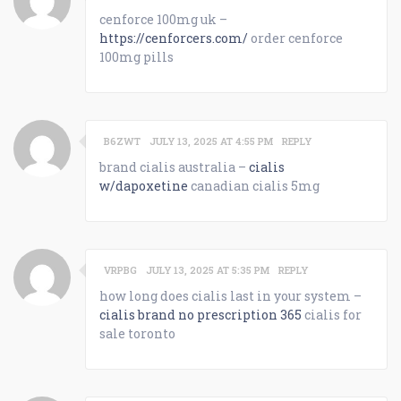
cenforce 100mg uk –
https://cenforcers.com/
order cenforce
100mg pills
B6ZWT
JULY 13, 2025 AT 4:55 PM
REPLY
brand cialis australia –
cialis
w/dapoxetine
canadian cialis 5mg
VRPBG
JULY 13, 2025 AT 5:35 PM
REPLY
how long does cialis last in your system –
cialis brand no prescription 365
cialis for
sale toronto