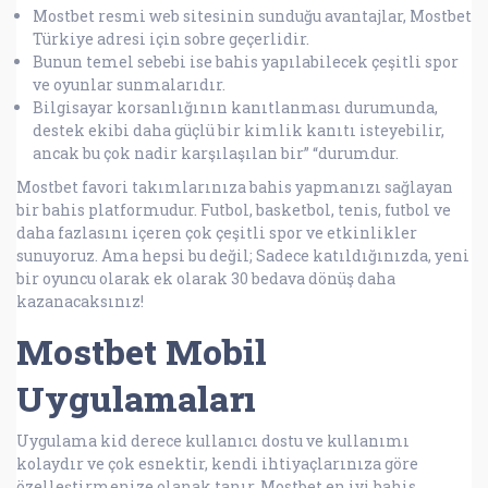
Mostbet resmi web sitesinin sunduğu avantajlar, Mostbet
Türkiye adresi için sobre geçerlidir.
Bunun temel sebebi ise bahis yapılabilecek çeşitli spor
ve oyunlar sunmalarıdır.
Bilgisayar korsanlığının kanıtlanması durumunda,
destek ekibi daha güçlü bir kimlik kanıtı isteyebilir,
ancak bu çok nadir karşılaşılan bir” “durumdur.
Mostbet favori takımlarınıza bahis yapmanızı sağlayan
bir bahis platformudur. Futbol, basketbol, tenis, futbol ve
daha fazlasını içeren çok çeşitli spor ve etkinlikler
sunuyoruz. Ama hepsi bu değil; Sadece katıldığınızda, yeni
bir oyuncu olarak ek olarak 30 bedava dönüş daha
kazanacaksınız!
Mostbet Mobil
Uygulamaları
Uygulama kid derece kullanıcı dostu ve kullanımı
kolaydır ve çok esnektir, kendi ihtiyaçlarınıza göre
özelleştirmenize olanak tanır. Mostbet en iyi bahis