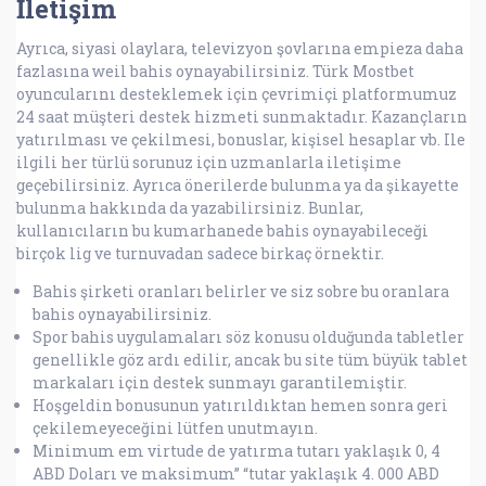
İletişim
Ayrıca, siyasi olaylara, televizyon şovlarına empieza daha
fazlasına weil bahis oynayabilirsiniz. Türk Mostbet
oyuncularını desteklemek için çevrimiçi platformumuz
24 saat müşteri destek hizmeti sunmaktadır. Kazançların
yatırılması ve çekilmesi, bonuslar, kişisel hesaplar vb. Ile
ilgili her türlü sorunuz için uzmanlarla iletişime
geçebilirsiniz. Ayrıca önerilerde bulunma ya da şikayette
bulunma hakkında da yazabilirsiniz. Bunlar,
kullanıcıların bu kumarhanede bahis oynayabileceği
birçok lig ve turnuvadan sadece birkaç örnektir.
Bahis şirketi oranları belirler ve siz sobre bu oranlara
bahis oynayabilirsiniz.
Spor bahis uygulamaları söz konusu olduğunda tabletler
genellikle göz ardı edilir, ancak bu site tüm büyük tablet
markaları için destek sunmayı garantilemiştir.
Hoşgeldin bonusunun yatırıldıktan hemen sonra geri
çekilemeyeceğini lütfen unutmayın.
Minimum em virtude de yatırma tutarı yaklaşık 0, 4
ABD Doları ve maksimum” “tutar yaklaşık 4. 000 ABD