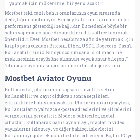
yapmak için mükemmel bir yer olacaktır.
Mostbet’teki canlı bahis oranlarının oyun sırasında
değiştiğini unutmayın. Her şey katılımcıların ne tür bir
performans gösterdiğine bağlıdır. Bu nedenle böyle bir
bahis yapmadan önce dinamikleri dikkatlice tanımak
önemlidir. Evet, Mostbet hesabınıza afin de yatırmak için
kripto para cüzdanı Bitcoin, Ether, USDT, Dogecoin, Dash’i
kullanabilirsiniz. Bir oyuncunun sanal slot machine
makinesinin arayüzüne alışması veya kumar bileşeni”
“olmadan oynaması için bir demo hesabı gereklidir.
Mostbet Aviator Oyunu
Kullanıcılar, platformun kapsamlı özellik setini
kullanabilir ve kayıt olduktan sonra seçtikleri
etkinliklere bahis oynayabilir. Platformun giriş sayfası,
kullanıcıların yalnızca e-posta adreslerini ve şifrelerini
vermelerini gerektirir. Modern bahisçiler, mobil
cihazları kullanarak bahis oynamayı, maçların video
yayınlarını izlemeyi ve diğer bahisçi işlevlerini
kullanmayı giderek daha fazla tercih ediyor. Bu, bir PC’ye